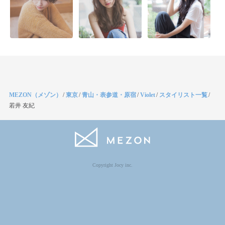
MEZON（メゾン）
/
東京
/
青山・表参道・原宿
/
Violet
/
スタイリスト一覧
/
若井 友紀
Copyright Jocy inc.