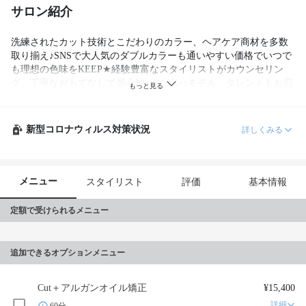
サロン紹介
洗練されたカット技術とこだわりのカラー、ヘアケア商材を多数
取り揃え♪SNSで大人気のダブルカラーも通いやすい価格でいつで
も理想の色味をKEEP★経験豊富なスタイリストがカウンセリン
グ、丁寧なおもてなしで居心地バツグン♪モデル、タレントもお忍
びで通うＡｌｕｓｈｅ
新型コロナウィルス対策状況
詳しくみる
メニュー
スタイリスト
評価
基本情報
定額で受けられるメニュー
追加できるオプションメニュー
Cut＋アルガンオイル矯正
¥15,400
詳細