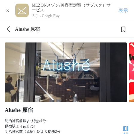
MEZONメゾン/美容室定額（サブスク）サ
×
表示
ービス
入手 -
Google Play
Alushe 原宿
Alushe 原宿
明治神宮前駅より徒歩1分
原宿駅より徒歩2分
明治神宮前〈原宿〉駅より徒歩2分
地図