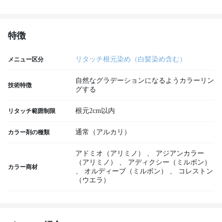
特徴
リタッチ根元染め（白髪染め含む）
メニュー区分
自然なグラデーションになるようカラーリン
技術特徴
グする
根元2cm以内
リタッチ範囲制限
通常（アルカリ）
カラー剤の種類
アドミオ（アリミノ）
、
アジアンカラー
（アリミノ）
、
アディクシー（ミルボン）
カラー商材
、
オルディーブ（ミルボン）
、
コレストン
（ウエラ）