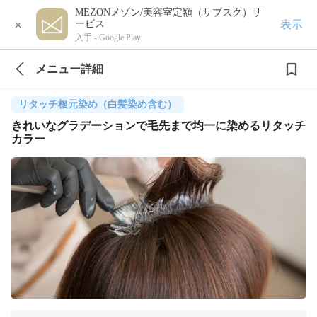
MEZONメゾン/美容室定額（サブスク）サ
×
表示
ービス
入手 -
Google Play
メニュー詳細
リタッチ根元染め（白髪染め含む）
きれいなグラデーションで毛先まで均一に染めるリタッチ
カラー