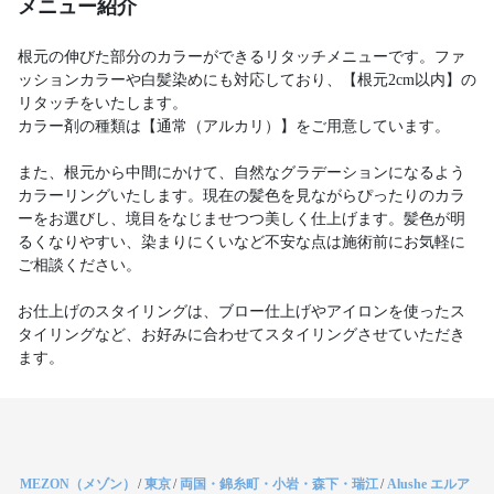
メニュー紹介
根元の伸びた部分のカラーができるリタッチメニューです。ファ
ッションカラーや白髪染めにも対応しており、【根元2cm以内】の
リタッチをいたします。
カラー剤の種類は【通常（アルカリ）】をご用意しています。
また、根元から中間にかけて、自然なグラデーションになるよう
カラーリングいたします。現在の髪色を見ながらぴったりのカラ
ーをお選びし、境目をなじませつつ美しく仕上げます。髪色が明
るくなりやすい、染まりにくいなど不安な点は施術前にお気軽に
ご相談ください。
お仕上げのスタイリングは、ブロー仕上げやアイロンを使ったス
タイリングなど、お好みに合わせてスタイリングさせていただき
ます。
MEZON（メゾン）
/
東京
/
両国・錦糸町・小岩・森下・瑞江
/
Alushe エルア