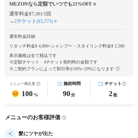
MEZONなら定額でいつでも
21
%OFF
※
通常料金¥7,301/1回
→
2チケット(¥5,775)
※
通常料金詳細
リタッチ料金¥ 4,800
+
シャンプー・スタイリング料金¥ 2,500
表示価格は全て税込です
※定額チケット 4チケット契約
時の金額です
※ご契約プランによって割引率が
20
%~
29
%になります
施術時間
チケット
メニュー満足度
100
90
2
%
分
枚
メニューのお客様評価
髪にツヤが出た