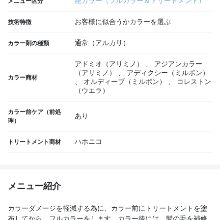
艶カラー（フルカラー＆トリートメント）
メニュー区分
お客様に似合うかカラーを選ぶ
技術特徴
通常（アルカリ）
カラー剤の種類
アドミオ（アリミノ）
、
アジアンカラー
（アリミノ）
、
アディクシー（ミルボン）
カラー商材
、
オルディーブ（ミルボン）
、
コレストン
（ウエラ）
カラー前ケア（前処
あり
理）
ハホニコ
トリートメント商材
メニュー紹介
カラーダメージを軽減する為に、カラー前にトリートメントを塗
布してから、フルカラーをします。カラー後には、髪の毛を補修