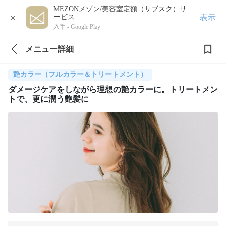
MEZONメゾン/美容室定額（サブスク）サ
×
表示
ービス
入手 -
Google Play
メニュー詳細
艶カラー（フルカラー＆トリートメント）
ダメージケアをしながら理想の艶カラーに。トリートメン
トで、更に潤う艶髪に