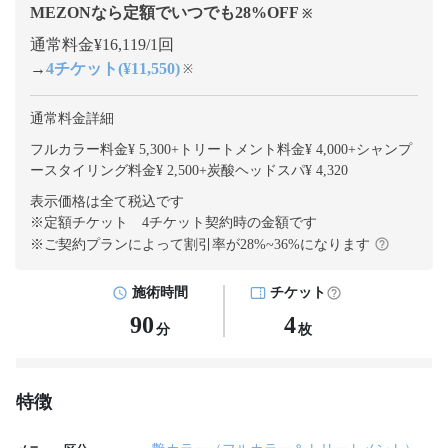
MEZONなら定額でいつでも
28
%OFF
※
通常料金¥16,119/1回
→
4チケット(¥11,550)
※
通常料金詳細
フルカラー料金¥ 5,300
+
トリートメント料金¥ 4,000
+
シャンプ
ースタイリング料金¥ 2,500
+
炭酸ヘッドスパ¥ 4,320
表示価格は全て税込です
※定額チケット 4チケット契約
時の金額です
※ご契約プランによって割引率が
28
%~
36
%になります
施術時間
チケット
90
4
分
枚
特徴