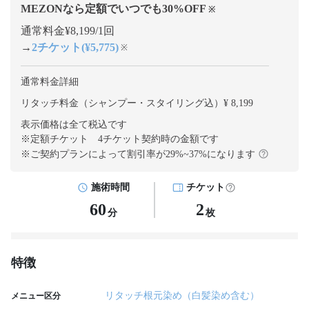
MEZONなら定額でいつでも
30
%OFF
※
通常料金¥8,199/1回
→
2チケット(¥5,775)
※
通常料金詳細
リタッチ料金（シャンプー・スタイリング込）¥ 8,199
表示価格は全て税込です
※定額チケット 4チケット契約
時の金額です
※ご契約プランによって割引率が
29
%~
37
%になります
施術時間
チケット
60
2
分
枚
特徴
リタッチ根元染め（白髪染め含む）
メニュー区分