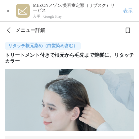
MEZONメゾン/美容室定額（サブスク）サ
×
表示
ービス
入手 -
Google Play
メニュー詳細
リタッチ根元染め（白髪染め含む）
トリートメント付きで根元から毛先まで艶髪に、リタッチ
カラー