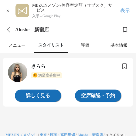
MEZONメゾン/美容室定額（サブスク）サ
×
表示
ービス
入手 -
Google Play
Alushe 新宿店
スタイリスト
メニュー
評価
基本情報
きらら
満足度募集中
詳しく見る
空席確認・予約
MEZON（メゾン）
/
東京
/
新宿・高田馬場
/
Alushe 新宿店
/
スタイリスト