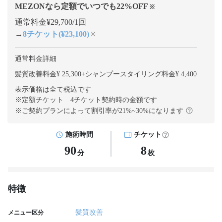
MEZONなら定額でいつでも
22
%OFF
※
通常料金¥29,700/1回
→
8チケット(¥23,100)
※
通常料金詳細
髪質改善料金¥ 25,300
+
シャンプースタイリング料金¥ 4,400
表示価格は全て税込です
※定額チケット 4チケット契約
時の金額です
※ご契約プランによって割引率が
21
%~
30
%になります
施術時間
チケット
90
8
分
枚
特徴
髪質改善
メニュー区分