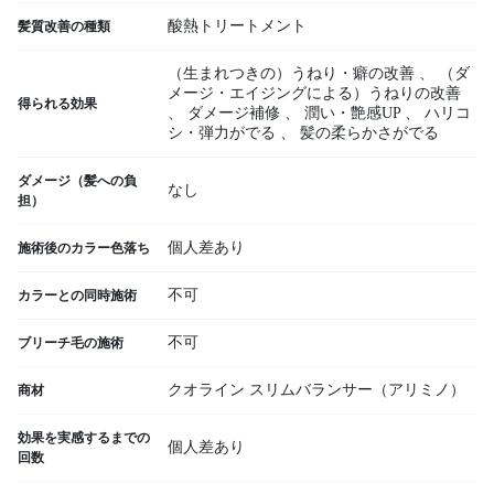
酸熱トリートメント
髪質改善の種類
（生まれつきの）うねり・癖の改善
、
（ダ
メージ・エイジングによる）うねりの改善
得られる効果
、
ダメージ補修
、
潤い・艶感UP
、
ハリコ
シ・弾力がでる
、
髪の柔らかさがでる
ダメージ（髪への負
なし
担）
個人差あり
施術後のカラー色落ち
不可
カラーとの同時施術
不可
ブリーチ毛の施術
クオライン スリムバランサー（アリミノ）
商材
効果を実感するまでの
個人差あり
回数