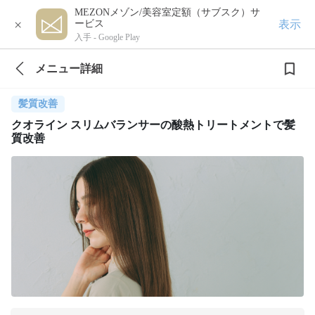
MEZONメゾン/美容室定額（サブスク）サ
×
表示
ービス
入手 -
Google Play
メニュー詳細
髪質改善
クオライン スリムバランサーの酸熱トリートメントで髪
質改善