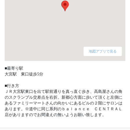
地図アプリで見る
■最寄り駅

大宮駅　東口徒歩5分

■行き方

ＪＲ大宮駅東口を出て駅前通りを真っ直ぐ歩き、高島屋さんの角
のスクランブル交差点を右折。新都心方面に歩いて頂くと左側に
あるファミリーマートさんの向かいにあるビルの２階にサロンは
あります。※道中に同じ系列のｂａｌａｎｃｅ　ＣＥＮＴＲＡＬ
店がありますのでお間違えの無いようお願い致します。 