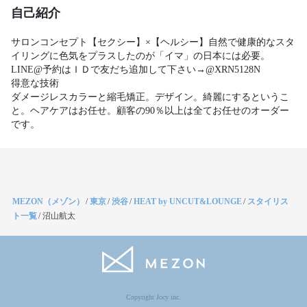
自己紹介
サロンコンセプト【セクシー】×【ヘルシー】自然で健康的なスタ
イリングに色気をプラスしたのが「イマ」の日本には必要。
LINE@予約はＩＤで友だち追加して下さい→@XRN5128N

得意な技術

ダメージレスカラーと縮毛矯正。デザイン。綺麗にするというこ
と。ヘアケアはお任せ。顧客の90％以上は全てお任せのオーダー
です。
MEZON（メゾン）
/
東京
/
渋谷
/
HEAT by UNCUT&LOUNGE
/
スタイリス
ト一覧
/
沼山航太
Copyright Jocy inc.