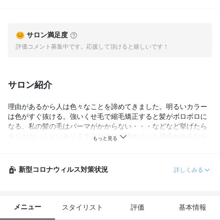
サロン満足度
評価コメント募集中です。応援して頂けると嬉しいです！
サロン紹介
理由があるから人は色々なことを諦めてきました。明るいカラー
は色がすぐ抜ける。強いくせ毛で縮毛矯正すると髪がボロボロに
なる、私の髪の毛はパーマがかからない・・・などなど挙げたら
キリがないくらいありますよね？その諦めていた理由があるなら
答えもあります。その答えが見つかるのがHEATｂｙ
UNCUT&LOUNGEです。
新型コロナウィルス対策状況
詳しくみる
メニュー
スタイリスト
評価
基本情報