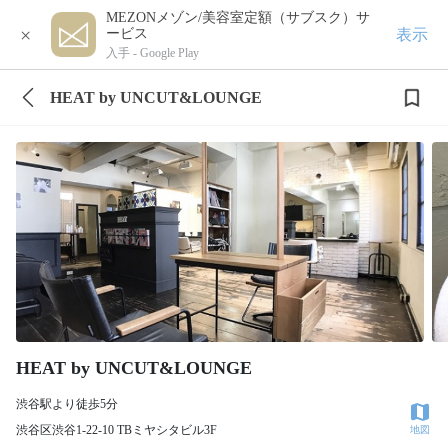
MEZONメゾン/美容室定額（サブスク）サ
×
表示
ービス
入手 -
Google Play
HEAT by UNCUT&LOUNGE
HEAT by UNCUT&LOUNGE
渋谷駅より徒歩5分
渋谷区渋谷1-22-10 TBミヤシタビル3F
地図