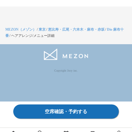
MEZON（メゾン）
/
東京
/
恵比寿・広尾・六本木・麻布・赤坂
/
Dio 麻布十
番
/
ヘアアレンジ/メニュー詳細
Copyright Jocy inc.
空席確認・予約する