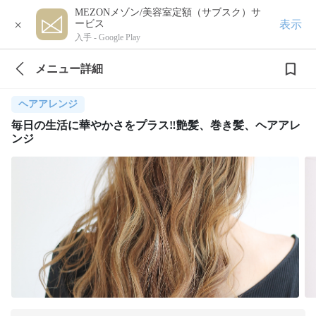
MEZONメゾン/美容室定額（サブスク）サ
×
表示
ービス
入手 -
Google Play
メニュー詳細
ヘアアレンジ
毎日の生活に華やかさをプラス‼︎艶髪、巻き髪、ヘアアレ
ンジ