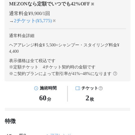
MEZONなら定額でいつでも
42
%OFF
※
通常料金¥9,900/1回
→
2チケット(¥5,775)
※
通常料金詳細
ヘアアレンジ料金¥ 5,500
+
シャンプー・スタイリング料金¥
4,400
表示価格は全て税込です
※定額チケット 4チケット契約
時の金額です
※ご契約プランによって割引率が
41
%~
48
%になります
施術時間
チケット
60
2
分
枚
特徴