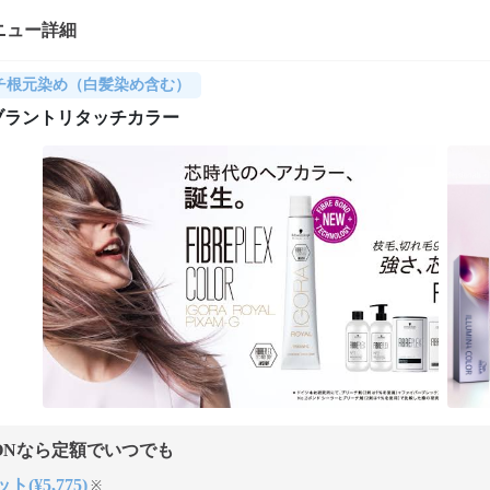
ニュー詳細
チ根元染め（白髪染め含む）
ブラントリタッチカラー
ONなら定額でいつでも
ト(¥5,775)
※