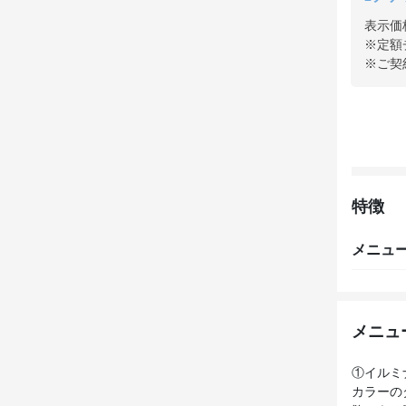
表示価
※定額
※ご契
特徴
メニュ
メニュ
①イルミ
カラーの