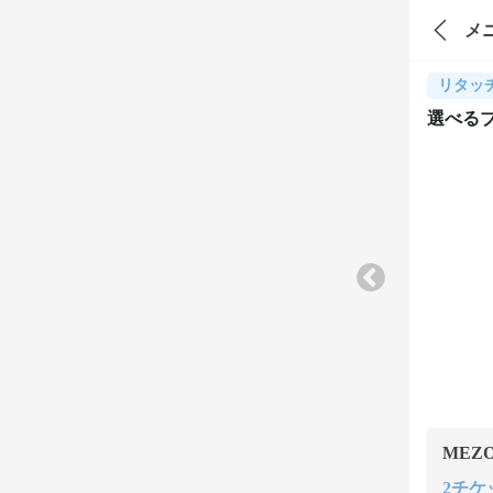
メ
リタッ
選べる
MEZ
2チケッ