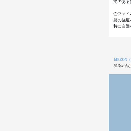
艶のある
②ファイ
髪の強度
MEZON
髪染め含む