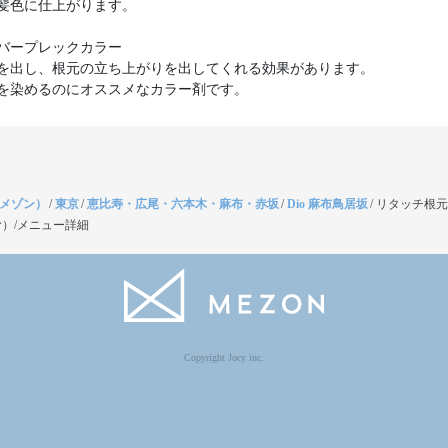
髪色に仕上がります。
バープレックカラー
を出し、根元の立ち上がりを出してくれる効果があります。
（メゾン）
/
東京
/
恵比寿・広尾・六本木・麻布・赤坂
/
Dio 麻布鳥居坂
/
リタッチ根元
）/メニュー詳細
Copyright Jocy inc.