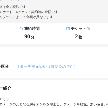
格は全て税込です
チケット 4チケット契約
時の金額です
約プランによって金額が異なります
施術時間
チケット
90
2
分
枚
ー区分
リタッチ根元染め（白髪染め含む）
ー紹介
ナカラー
ダメージの元となる胴イオンをを除去し、ダメージを軽減、淡い色合い