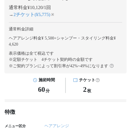
通常料金¥10,120/1回
→
2チケット(¥5,775)
※
通常料金詳細
ヘアアレンジ料金¥ 5,500
+
シャンプー・スタイリング料金¥
4,620
表示価格は全て税込です
※定額チケット 4チケット契約
時の金額です
※ご契約プランによって割引率が
42
%~
49
%になります
施術時間
チケット
60
2
分
枚
特徴
ヘアアレンジ
メニュー区分