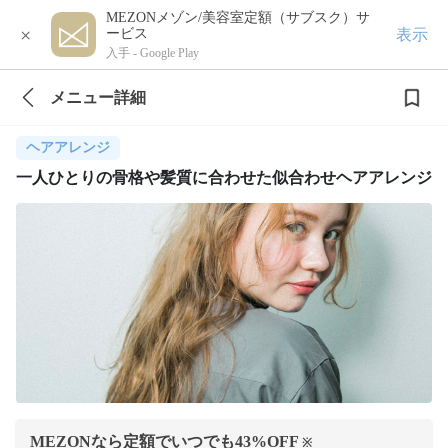
MEZONメゾン/美容室定額（サブスク）サ
×
表示
ービス
入手 -
Google Play
メニュー詳細
ヘアアレンジ
一人ひとりの骨格や髪質に合わせた似合わせヘアアレンジ
MEZONなら定額でいつでも
43
%OFF
※