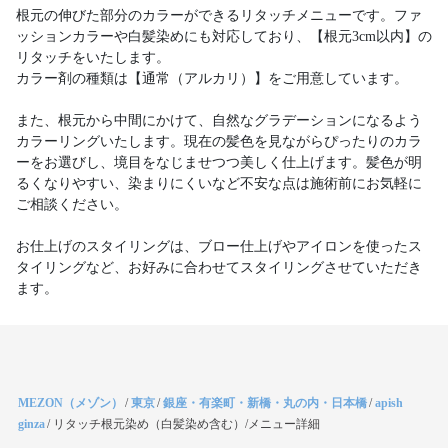
根元の伸びた部分のカラーができるリタッチメニューです。ファ
ッションカラーや白髪染めにも対応しており、【根元3cm以内】の
リタッチをいたします。
カラー剤の種類は【通常（アルカリ）】をご用意しています。
また、根元から中間にかけて、自然なグラデーションになるよう
カラーリングいたします。現在の髪色を見ながらぴったりのカラ
ーをお選びし、境目をなじませつつ美しく仕上げます。髪色が明
るくなりやすい、染まりにくいなど不安な点は施術前にお気軽に
ご相談ください。
お仕上げのスタイリングは、ブロー仕上げやアイロンを使ったス
タイリングなど、お好みに合わせてスタイリングさせていただき
ます。
MEZON（メゾン）
/
東京
/
銀座・有楽町・新橋・丸の内・日本橋
/
apish
ginza
/
リタッチ根元染め（白髪染め含む）/メニュー詳細