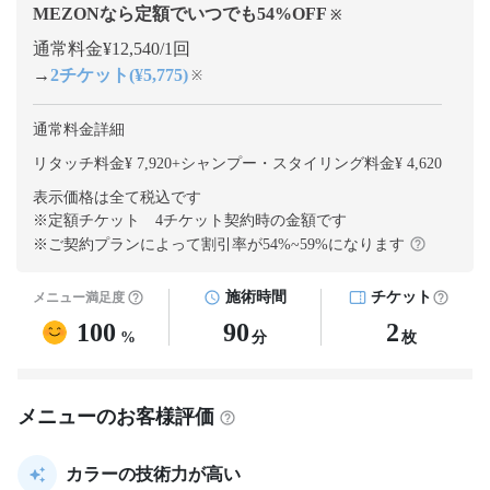
MEZONなら定額でいつでも
54
%OFF
※
通常料金¥12,540/1回
→
2チケット(¥5,775)
※
通常料金詳細
リタッチ料金¥ 7,920
+
シャンプー・スタイリング料金¥ 4,620
表示価格は全て税込です
※定額チケット 4チケット契約
時の金額です
※ご契約プランによって割引率が
54
%~
59
%になります
施術時間
チケット
メニュー満足度
100
90
2
%
分
枚
メニューのお客様評価
カラーの技術力が高い