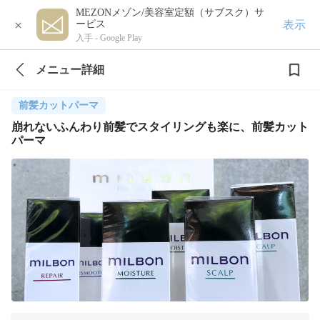
MEZONメゾン/美容室定額（サブスク）サ
×
表示
ービス
入手 -
Google Play
メニュー詳細
前髪カットパーマ
崩れないふんわり前髪でスタイリングも楽に、前髪カット
パーマ