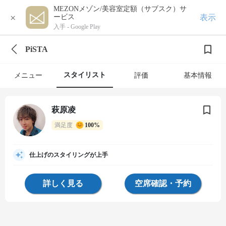
MEZONメゾン/美容室定額（サブスク）サ
×
表示
ービス
入手 -
Google Play
PiSTA
スタイリスト
メニュー
評価
基本情報
萩原凌
満足度
100%
仕上げのスタイリングが上手
詳しく見る
空席確認・予約