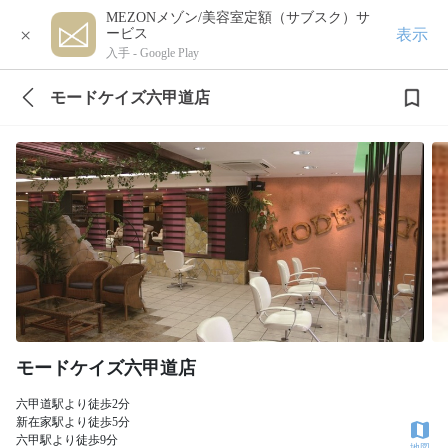
MEZONメゾン/美容室定額（サブスク）サ
×
表示
ービス
入手 -
Google Play
モードケイズ六甲道店
モードケイズ六甲道店
六甲道駅より徒歩2分
新在家駅より徒歩5分
六甲駅より徒歩9分
地図