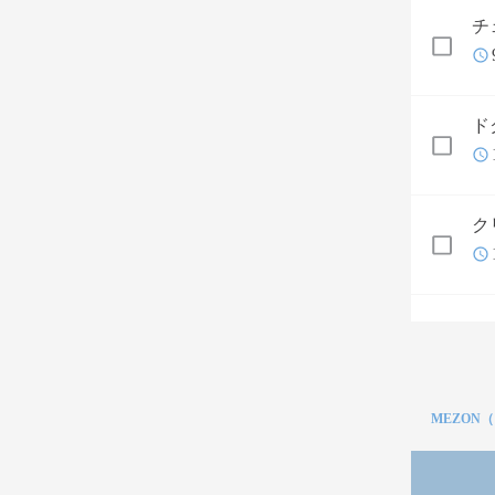
チ
ド
ク
MEZON