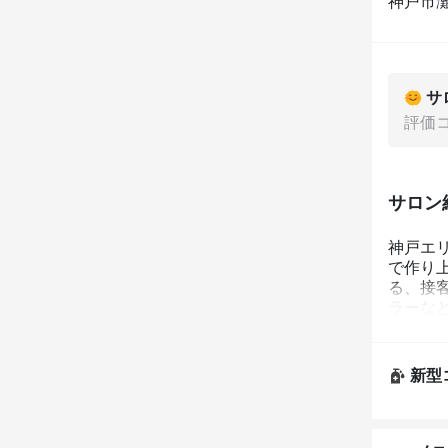
神戸市灘
サ
評価
サロン
神戸エ
で作り
る、接
ラーな
新型