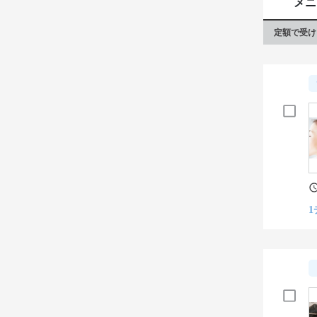
メニ
定額で受け
1