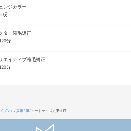
ェンジカラー
90分
クター縮毛矯正
120分
リエイティブ縮毛矯正
120分
（メゾン）
/
兵庫
/
灘
/
モードケイズ六甲道店