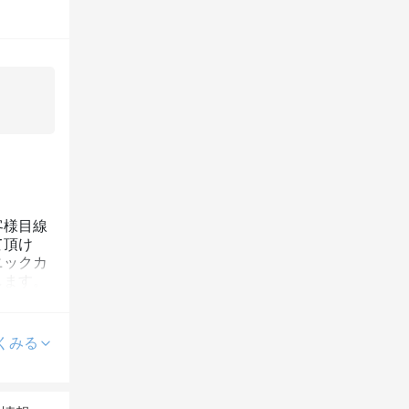
客様目線
て頂け
ニックカ
します。
くみる