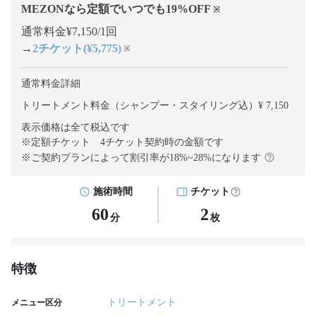
MEZONなら定額でいつでも
19
%OFF
※
通常料金¥7,150/1回
→
2チケット(¥5,775)
※
通常料金詳細
トリートメント料金（シャンプー・スタイリング込）¥ 7,150
表示価格は全て税込です
※定額チケット 4チケット契約
時の金額です
※ご契約プランによって割引率が
18
%~
28
%になります
施術時間
チケット
60
2
分
枚
特徴
トリートメント
メニュー区分