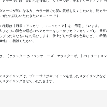
。カラー後には、髪の毛を補修し、ダメージから守るトリートメントで
。
ダメージが気になる方、カラー後でも髪の質感を良くしたい方、艶カラ
にぜひお試しいただきたいメニューです。
の種類は【通常（アルカリ）, マニュキュア】をご用意しています。
人ひとりの肌色や理想のヘアカラーをしっかりカウンセリングし、豊富
らぴったりなものをお選びします。仕上がりの質感や色味など、ご希望
気軽にご相談ください。
は、【ケラスターゼ/フュジオドーズ（ケラスターゼ）】のトリートメ
のスタイリングは、ブロー仕上げやアイロンを使ったスタイリングなど