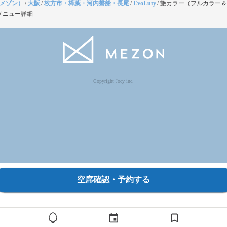
（メゾン）
/
大阪
/
枚方市・樟葉・河内磐船・長尾
/
EvoLuty
/
艶カラー（フルカラー＆
メニュー詳細
Copyright Jocy inc.
空席確認・予約する