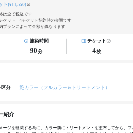
ト(¥11,550)
※
格は全て税込です
チケット 4チケット契約
時の金額です
約プランによって金額が異なります
施術時間
チケット
90
4
分
枚
ー区分
艶カラー（フルカラー＆トリートメント）
ー紹介
メージを軽減する為に、カラー前にトリートメントを塗布してから、フ