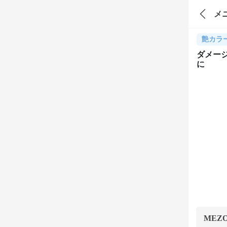
メ
艶カラ
ダメー
に
MEZ