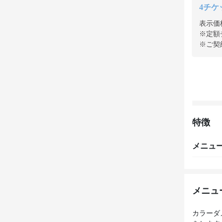
4チケッ
表示価
※定額
※ご契
特徴
メニュ
メニュ
カラーダ