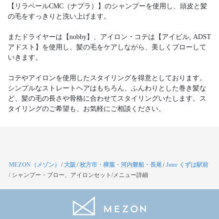
【リラベールCMC（ナプラ）】のシャンプーを使用し、頭皮と髪
の毛をすっきりと洗い上げます。
またドライヤーは【nobby】、アイロン・コテは【アイビル, ADST
アドスト】を使用し、髪の毛をケアしながら、美しくブローして
いきます。
コテやアイロンを使用したスタイリングを得意としております。
シンプルなストレートヘアはもちろん、ふんわりとした巻き髪な
ど、髪の毛の長さや骨格に合わせてスタイリングいたします。ス
タイリングのご希望も、お気軽にご相談ください。
MEZON（メゾン）
/
大阪
/
枚方市・樟葉・河内磐船・長尾
/
Jour くずは駅前
/
シャンプー・ブロー、アイロンセット/メニュー詳細