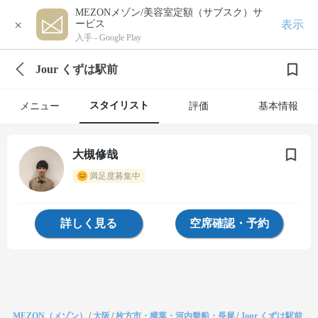
MEZONメゾン/美容室定額（サブスク）サ
×
表示
ービス
入手 -
Google Play
Jour くずは駅前
スタイリスト
メニュー
評価
基本情報
大槻修哉
満足度募集中
詳しく見る
空席確認・予約
MEZON（メゾン）
/
大阪
/
枚方市・樟葉・河内磐船・長尾
/
Jour くずは駅前