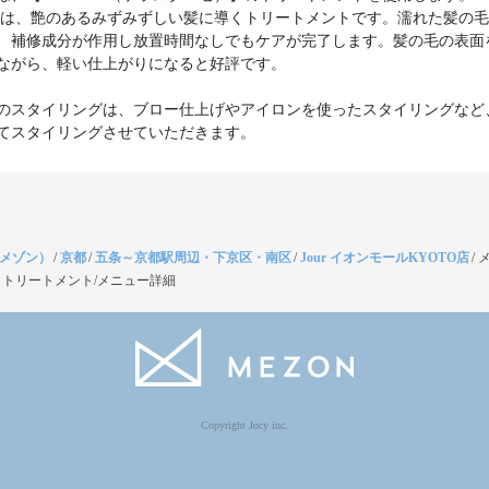
TERは、艶のあるみずみずしい髪に導くトリートメントです。濡れた髪の
、補修成分が作用し放置時間なしでもケアが完了します。髪の毛の表面
ながら、軽い仕上がりになると好評です。
のスタイリングは、ブロー仕上げやアイロンを使ったスタイリングなど
てスタイリングさせていただきます。
（メゾン）
/
京都
/
五条～京都駅周辺・下京区・南区
/
Jour イオンモールKYOTO店
/
トリートメント/メニュー詳細
Copyright Jocy inc.