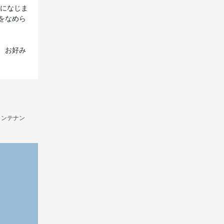
毛になじま
をなめら
、お好み
メンテナン