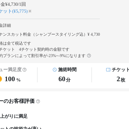
¥4,730/1回
ット(¥5,775)
※
金詳細
ナンスカット料金（シャンプースタイリング込）¥ 4,730
格は全て税込です
チケット 4チケット契約
時の金額です
約プランによって割引率が
-23
%~
-9
%になります
ュー満足度
施術時間
チケッ
100
60
2
%
分
枚
ーのお客様評価
上がりに満足
ットの技術力が高い