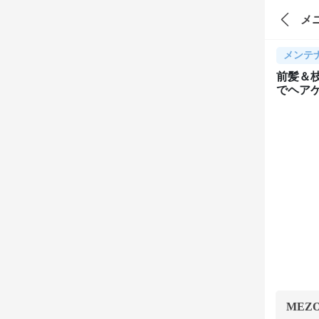
メ
メンテ
前髪＆枝
でヘア
MEZ