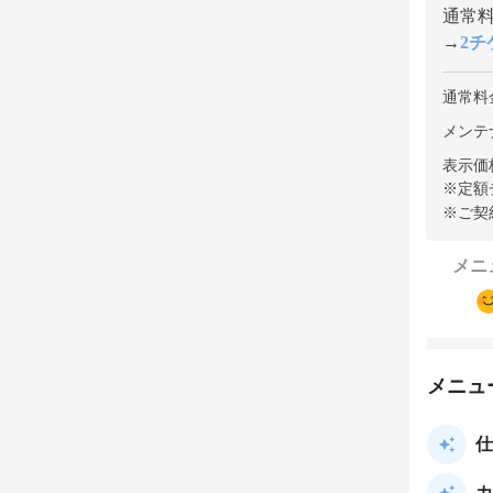
通常料金
→
2チケ
通常料
メンテ
表示価
※定額
※ご契
メニ
メニュ
仕
カ