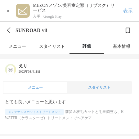
MEZONメゾン/美容室定額（サブスク）サ
×
表示
ービス
入手 -
Google Play
SUNROAD vif
評価
メニュー
スタイリスト
基本情報
えり
2022年08月11日
メニュー
スタイリスト
とても良いメニューと思います
前髪＆枝毛カットと毛量調整も、K
メンテナンスカット＆トリートメント
WATER（ケラスターゼ）トリートメントでヘアケア