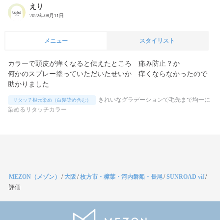
えり
2022年08月11日
メニュー
スタイリスト
カラーで頭皮が痒くなると伝えたところ　痛み防止？か

何かのスプレー塗っていただいたせいか　痒くならなかったので

助かりました
きれいなグラデーションで毛先まで均一に
リタッチ根元染め（白髪染め含む）
染めるリタッチカラー
MEZON（メゾン）
/
大阪
/
枚方市・樟葉・河内磐船・長尾
/
SUNROAD vif
/
評価