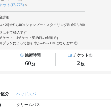
ット(¥5,775)
※
金詳細
パ料金¥ 4,400
+
シャンプー・スタイリング料金¥ 3,300
格は全て税込です
チケット 4チケット契約
時の金額です
約プランによって割引率が
24
%~
33
%になります
施術時間
チケット
60
2
分
枚
ー区分
ヘッドスパ
類
クリームバス