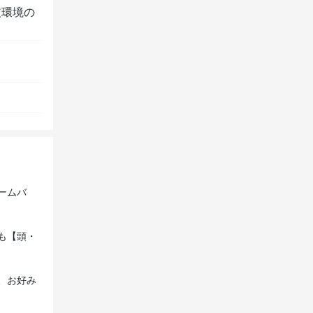
皮環境の
ームバ
も【頭・
、お好み