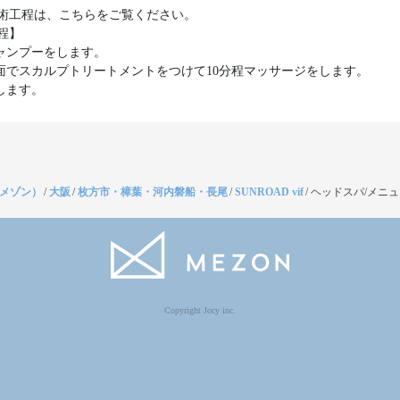
術工程は、こちらをご覧ください。
程】
シャンプーをします。
ト面でスカルプトリートメントをつけて10分程マッサージをします。
しします。
（メゾン）
/
大阪
/
枚方市・樟葉・河内磐船・長尾
/
SUNROAD vif
/
ヘッドスパ/メニ
Copyright Jocy inc.