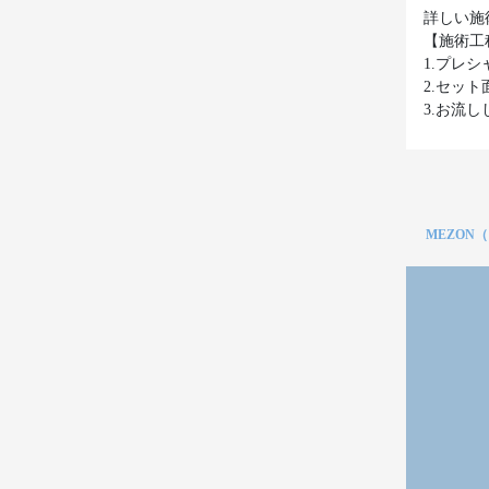
詳しい施
【施術工
1.プレ
2.セッ
3.お流
MEZON