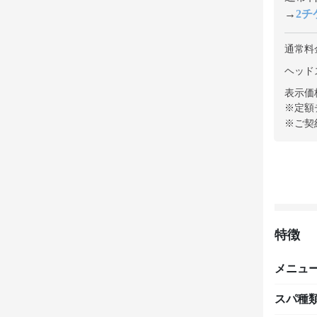
→
2チケ
通常料
ヘッドス
表示価
※定額
※ご契
特徴
メニュ
スパ種