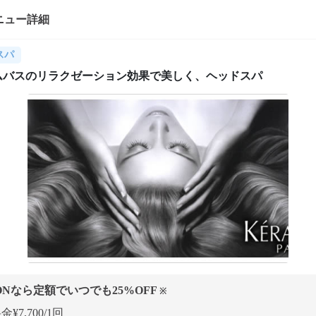
ニュー詳細
スパ
ムバスのリラクゼーション効果で美しく、ヘッドスパ
ONなら定額でいつでも
25
%OFF
※
¥7,700/1回