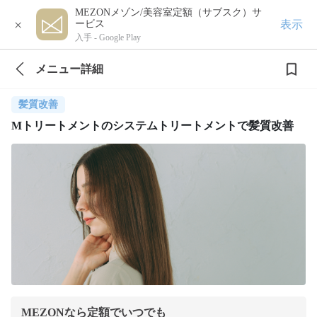
MEZONメゾン/美容室定額（サブスク）サ
×
表示
ービス
入手 -
Google Play
メニュー詳細
髪質改善
Mトリートメントのシステムトリートメントで髪質改善
MEZONなら定額でいつでも