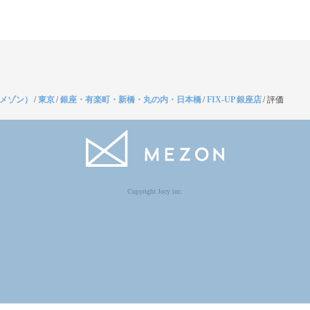
（メゾン）
/
東京
/
銀座・有楽町・新橋・丸の内・日本橋
/
FIX-UP 銀座店
/
評価
Copyright Jocy inc.