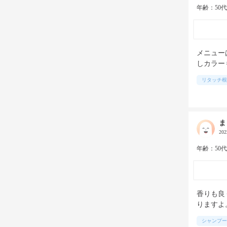
年齢：50
メニュー
しカラー
リタッチ根
ま
20
年齢：50
香りも良
りますよ
シャンプー