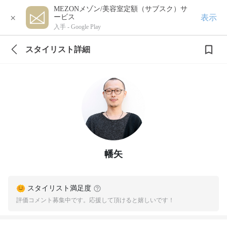
MEZONメゾン/美容室定額（サブスク）サ
×
表示
ービス
入手 -
Google Play
スタイリスト詳細
幡矢
スタイリスト満足度
評価コメント募集中です。応援して頂けると嬉しいです！