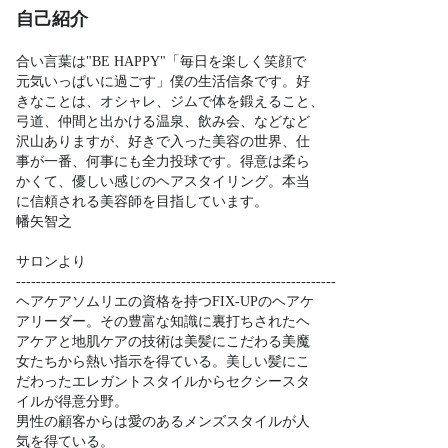
自己紹介
合い言葉は"BE HAPPY"「毎日を楽しく笑顔で

元気いっぱいに過ごす」僕の生活信条です。好

きなことは、オシャレ、ジムで体を鍛えること、

弓道、仲間と出かける温泉、飲み会、などなど

沢山ありますが、好きで入った美容の世界、仕

事が一番、何事にも全力投球です。得意は柔ら

かくて、優しい感じのヘアスタイリング。本当

に信頼される美容師を目指しています。

幡矢智之

サロンより

----------------------------------------------------------------

ヘアケアソムリエの資格を持つFIX-UPのヘアケ

アリーダー。その豊富な知識に裏打ちされたヘ

アケアと地肌ケアの技術は美髪にこだわる美魔

女たちから熱い指示を得ている。美しい髪にこ

だわったエレガントスタイルからセクシースタ

イルが得意分野。

男性の顧客からは愛のあるメンズスタイルが人

気を得ている。
