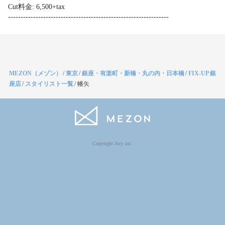
Cut料金: 6,500+tax

MEZON（メゾン）
/
東京
/
銀座・有楽町・新橋・丸の内・日本橋
/
FIX-UP 銀
座店
/
スタイリスト一覧
/
幡矢
Copyright Jocy inc.