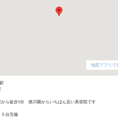
地図アプリで
駅



から徒歩5分　徳川園からいちばん近い美容院です 

　５台完備