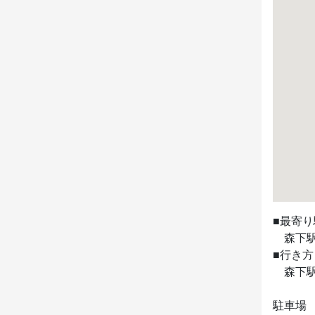
■最寄り
　森下駅
■行き方

　森下駅
駐車場