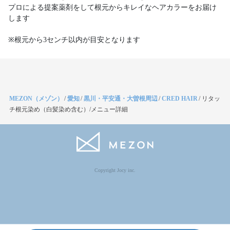
プロによる提案薬剤をして根元からキレイなヘアカラーをお届け
します
※根元から3センチ以内が目安となります
MEZON（メゾン）
/
愛知
/
黒川・平安通・大曽根周辺
/
CRED HAIR
/
リタッ
チ根元染め（白髪染め含む）/メニュー詳細
Copyright Jocy inc.