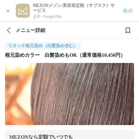
MEZONメゾン/美容室定額（サブスク）サ
×
表示
ービス
入手 -
Google Play
メニュー詳細
リタッチ根元染め（白髪染め含む）
根元染めカラー 白髪染めもOK（通常価格10,450円）
MEZONなら定額でいつでも