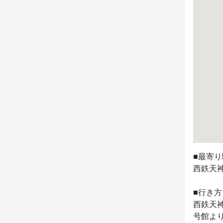
■最寄り
西鉄天神
■行き方

西鉄天
号館よ