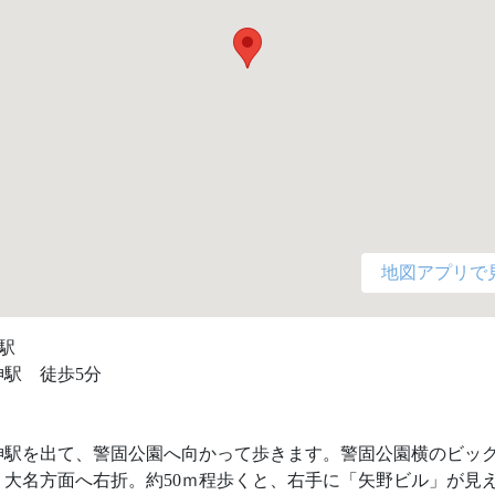
地図アプリで
駅

駅　徒歩5分

神駅を出て、警固公園へ向かって歩きます。警固公園横のビック
り大名方面へ右折。約50ｍ程歩くと、右手に「矢野ビル」が見