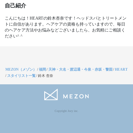
自己紹介
こんにちは！HEARTの鈴木杏奈です！ヘッドスパとトリートメン
トに自信があります。ヘアケアの資格も持っていますので、毎日
のヘアケア方法やお悩みなどございましたら、お気軽にご相談く
ださい^ ^
MEZON（メゾン）
/
福岡
/
天神・大名・渡辺通・今泉・赤坂・警固
/
HEART
/
スタイリスト一覧
/
鈴木 杏奈
Copyright Jocy inc.