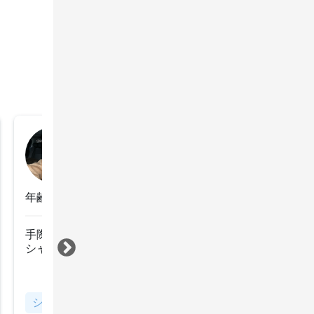
美和
2025年1月15日
年齢：50代後半
手際よく、綺麗にリクエスト通りに仕上げて頂きました
シャンプーが上手でした。
すべて見る
シャンプー・ブロー、アイロンセット
似合わせスタイ