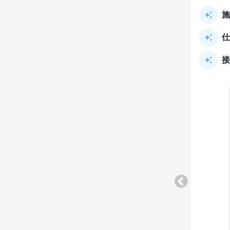
施
仕
接