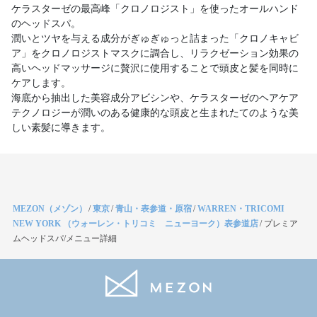
ケラスターゼの最高峰「クロノロジスト」を使ったオールハンド
のヘッドスパ。
潤いとツヤを与える成分がぎゅぎゅっと詰まった「クロノキャビ
ア」をクロノロジストマスクに調合し、リラクゼーション効果の
高いヘッドマッサージに贅沢に使用することで頭皮と髪を同時に
ケアします。
海底から抽出した美容成分アビシンや、ケラスターゼのヘアケア
テクノロジーが潤いのある健康的な頭皮と生まれたてのような美
しい素髪に導きます。
MEZON（メゾン）
/
東京
/
青山・表参道・原宿
/
WARREN・TRICOMI
NEW YORK （ウォーレン・トリコミ ニューヨーク）表参道店
/
プレミア
ムヘッドスパ/メニュー詳細