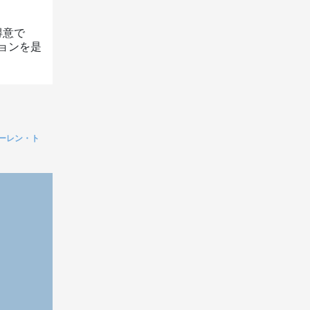
得意で
ョンを是
ウォーレン・ト