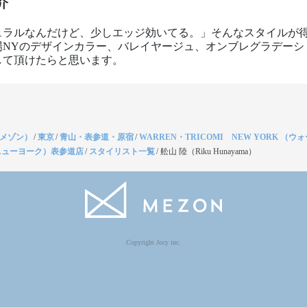
介
ュラルなんだけど、少しエッジ効いてる。」そんなスタイルが
場NYのデザインカラー、バレイヤージュ、オンブレグラデーシ
して頂けたらと思います。
（メゾン）
/
東京
/
青山・表参道・原宿
/
WARREN・TRICOMI NEW YORK （
ニューヨーク）表参道店
/
スタイリスト一覧
/
舩山 陸（Riku Hunayama）
Copyright Jocy inc.