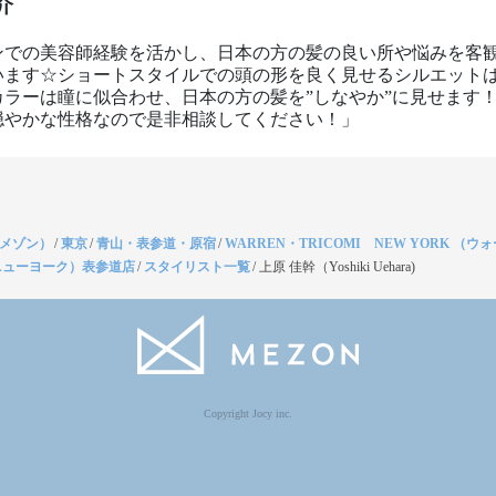
介
ンでの美容師経験を活かし、日本の方の髪の良い所や悩みを客
います☆ショートスタイルでの頭の形を良く見せるシルエット
カラーは瞳に似合わせ、日本の方の髪を”しなやか”に見せます
穏やかな性格なので是非相談してください！」
（メゾン）
/
東京
/
青山・表参道・原宿
/
WARREN・TRICOMI NEW YORK （
ニューヨーク）表参道店
/
スタイリスト一覧
/
上原 佳幹（Yoshiki Uehara)
Copyright Jocy inc.