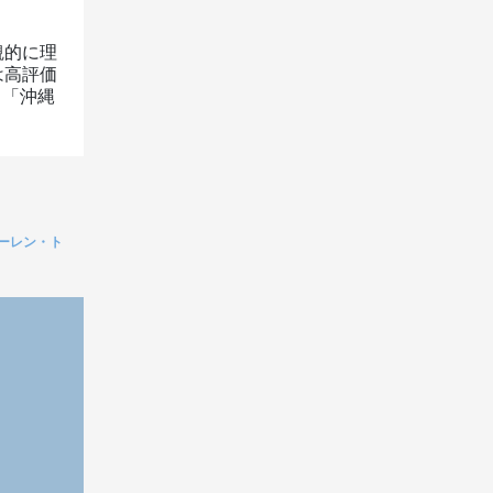
観的に理
は高評価
！「沖縄
ウォーレン・ト