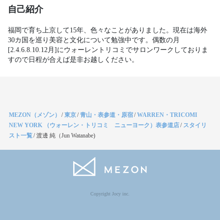
自己紹介
福岡で育ち上京して15年、色々なことがありました。現在は海外
30カ国を巡り美容と文化について勉強中です。偶数の月
[2.4.6.8.10.12月]にウォーレントリコミでサロンワークしておりま
すので日程が合えば是非お越しください。
MEZON（メゾン）
/
東京
/
青山・表参道・原宿
/
WARREN・TRICOMI
NEW YORK （ウォーレン・トリコミ ニューヨーク）表参道店
/
スタイリ
スト一覧
/
渡邊 純（Jun Watanabe)
Copyright Jocy inc.