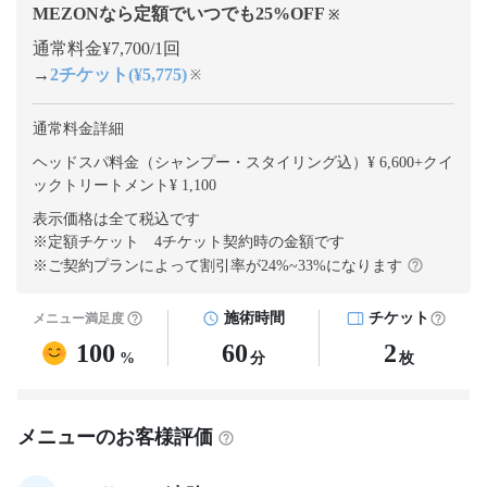
MEZONなら定額でいつでも
25
%OFF
※
通常料金¥7,700/1回
→
2チケット(¥5,775)
※
通常料金詳細
ヘッドスパ料金（シャンプー・スタイリング込）¥ 6,600
+
クイ
ックトリートメント¥ 1,100
表示価格は全て税込です
※定額チケット 4チケット契約
時の金額です
※ご契約プランによって割引率が
24
%~
33
%になります
施術時間
チケット
メニュー満足度
100
60
2
%
分
枚
メニューのお客様評価