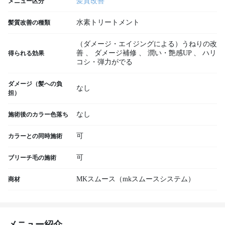
髪質改善
メニュー区分
水素トリートメント
髪質改善の種類
（ダメージ・エイジングによる）うねりの改
善
、
ダメージ補修
、
潤い・艶感UP
、
ハリ
得られる効果
コシ・弾力がでる
ダメージ（髪への負
なし
担）
なし
施術後のカラー色落ち
可
カラーとの同時施術
可
ブリーチ毛の施術
MKスムース（mkスムースシステム）
商材
メニュー紹介