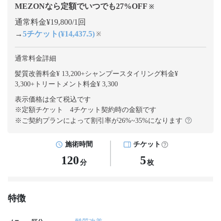
MEZONなら定額でいつでも
27
%OFF
※
通常料金¥19,800/1回
→
5チケット(¥14,437.5)
※
通常料金詳細
髪質改善料金¥ 13,200
+
シャンプースタイリング料金¥
3,300
+
トリートメント料金¥ 3,300
表示価格は全て税込です
※定額チケット 4チケット契約
時の金額です
※ご契約プランによって割引率が
26
%~
35
%になります
施術時間
チケット
120
5
分
枚
特徴