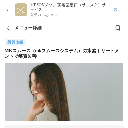
MEZONメゾン/美容室定額（サブスク）サ
×
表示
ービス
入手 -
Google Play
メニュー詳細
髪質改善
MKスムース（mkスムースシステム）の水素トリートメ
ントで髪質改善