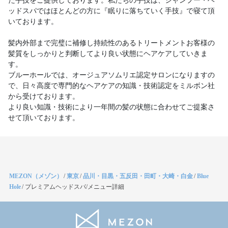
た手技をご提供しております。私たちの手技は、シャンプー・ヘ
ッドスパではほとんどの方に『眠りに落ちていく手技』で寝て頂
いております。
髪内外部まで完璧に補修し持続性のあるトリートメントお客様の
髪質をしっかりと判断してより良い状態にヘアケアしていきま
す。
ブルーホールでは、オージュアソムリエ認定サロンになりますの
で、日々高度で専門的なヘアケアの知識・技術認定をミルボン社
から受けております。
より良い知識・技術により一年間の髪の状態に合わせてご提案さ
せて頂いております。
MEZON（メゾン）
/
東京
/
品川・目黒・五反田・田町・大崎・白金
/
Blue
Hole
/
プレミアムヘッドスパ/メニュー詳細