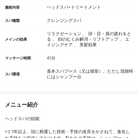
ヘッドスパ+トリートメント
施術内容
クレンジングスパ
スパ種類
リラクゼーション
、
頭・目・肩の疲れをと
る
、
顔のむくみ解消・リフトアップ
、
エ
メインの効果
イジングケア
、
美髪効果
45分
マッサージ時間
基本スパブース（又は個室）。ただし混雑時
スパ環境
にはシャンプー台
メニュー紹介
ヘッドスパの効能
◽️１5年以上、頭に精通した技術・手技の改良をかさねて、進化し