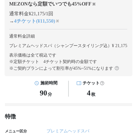
MEZONなら定額でいつでも
45
%OFF
※
通常料金¥21,175/1回
→
4チケット(¥11,550)
※
通常料金詳細
プレミアムヘッドスパ（シャンプースタイリング込）¥ 21,175
表示価格は全て税込です
※定額チケット 4チケット契約
時の金額です
※ご契約プランによって割引率が
45
%~
51
%になります
施術時間
チケット
90
4
分
枚
特徴
プレミアムヘッドスパ
メニュー区分