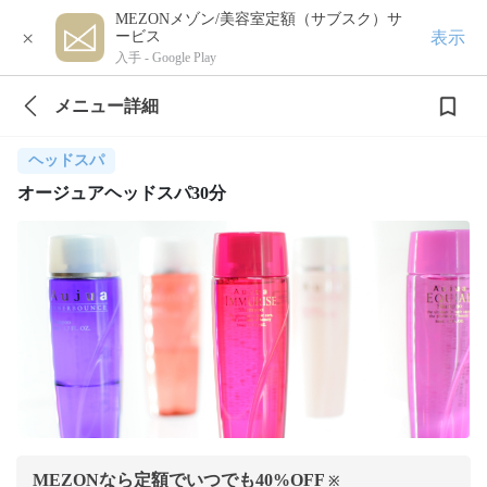
MEZONメゾン/美容室定額（サブスク）サ
×
表示
ービス
入手 -
Google Play
メニュー詳細
ヘッドスパ
オージュアヘッドスパ30分
MEZONなら定額でいつでも
40
%OFF
※