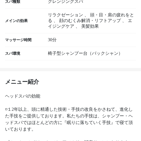
クレンジングスパ
スパ種類
リラクゼーション
、
頭・目・肩の疲れをと
る
、
顔のむくみ解消・リフトアップ
、
エ
メインの効果
イジングケア
、
美髪効果
30分
マッサージ時間
椅子型シャンプー台（バックシャン）
スパ環境
メニュー紹介
ヘッドスパの効能
◽️１2年以上、頭に精通した技術・手技の改良をかさねて、進化し
た手技をご提供しております。私たちの手技は、シャンプー・ヘ
ッドスパではほとんどの方に『眠りに落ちていく手技』で寝て頂
いております。