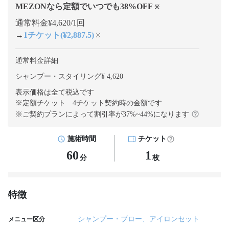
MEZONなら定額でいつでも
38
%OFF
※
通常料金¥4,620/1回
→
1チケット(¥2,887.5)
※
通常料金詳細
シャンプー・スタイリング¥ 4,620
表示価格は全て税込です
※定額チケット 4チケット契約
時の金額です
※ご契約プランによって割引率が
37
%~
44
%になります
施術時間
チケット
60
1
分
枚
特徴
シャンプー・ブロー、アイロンセット
メニュー区分