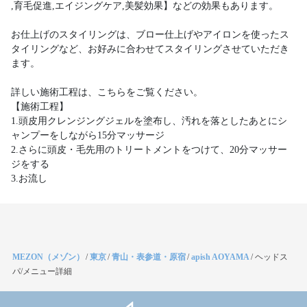
,育毛促進,エイジングケア,美髪効果】などの効果もあります。
お仕上げのスタイリングは、ブロー仕上げやアイロンを使ったス
タイリングなど、お好みに合わせてスタイリングさせていただき
ます。
詳しい施術工程は、こちらをご覧ください。
【施術工程】
1.頭皮用クレンジングジェルを塗布し、汚れを落としたあとにシ
ャンプーをしながら15分マッサージ
2.さらに頭皮・毛先用のトリートメントをつけて、20分マッサー
ジをする
3.お流し
MEZON（メゾン）
/
東京
/
青山・表参道・原宿
/
apish AOYAMA
/
ヘッドス
パ/メニュー詳細