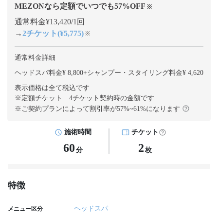
MEZONなら定額でいつでも
57
%OFF
※
通常料金¥13,420/1回
→
2チケット(¥5,775)
※
通常料金詳細
ヘッドスパ料金¥ 8,800
+
シャンプー・スタイリング料金¥ 4,620
表示価格は全て税込です
※定額チケット 4チケット契約
時の金額です
※ご契約プランによって割引率が
57
%~
61
%になります
施術時間
チケット
60
2
分
枚
特徴
ヘッドスパ
メニュー区分