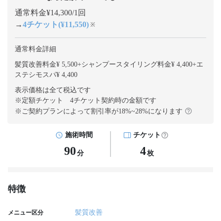
通常料金¥14,300/1回
→
4チケット(¥11,550)
※
通常料金詳細
髪質改善料金¥ 5,500
+
シャンプースタイリング料金¥ 4,400
+
エ
ステシモスパ¥ 4,400
表示価格は全て税込です
※定額チケット 4チケット契約
時の金額です
※ご契約プランによって割引率が
18
%~
28
%になります
施術時間
チケット
90
4
分
枚
特徴
髪質改善
メニュー区分