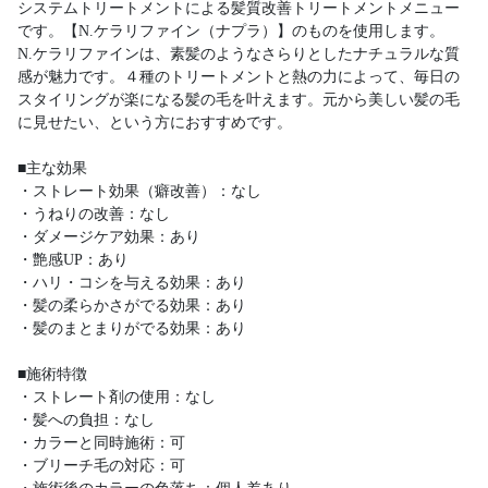
システムトリートメントによる髪質改善トリートメントメニュー
です。【N.ケラリファイン（ナプラ）】のものを使用します。
N.ケラリファインは、素髪のようなさらりとしたナチュラルな質
感が魅力です。４種のトリートメントと熱の力によって、毎日の
スタイリングが楽になる髪の毛を叶えます。元から美しい髪の毛
に見せたい、という方におすすめです。
■主な効果
・ストレート効果（癖改善）：なし
・うねりの改善：なし
・ダメージケア効果：あり
・艶感UP：あり
・ハリ・コシを与える効果：あり
・髪の柔らかさがでる効果：あり
・髪のまとまりがでる効果：あり
■施術特徴
・ストレート剤の使用：なし
・髪への負担：なし
・カラーと同時施術：可
・ブリーチ毛の対応：可