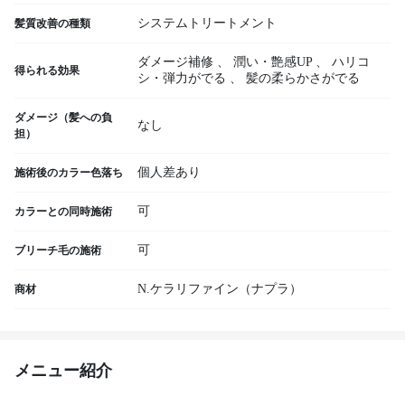
システムトリートメント
髪質改善の種類
ダメージ補修
、
潤い・艶感UP
、
ハリコ
得られる効果
シ・弾力がでる
、
髪の柔らかさがでる
ダメージ（髪への負
なし
担）
個人差あり
施術後のカラー色落ち
可
カラーとの同時施術
可
ブリーチ毛の施術
N.ケラリファイン（ナプラ）
商材
メニュー紹介