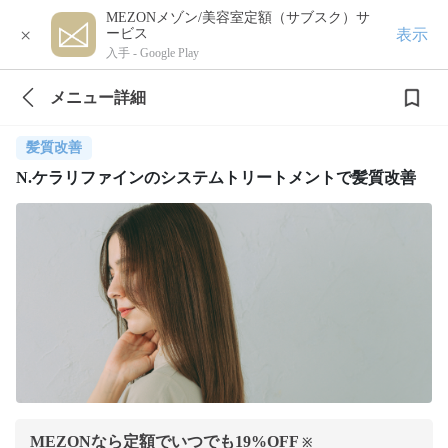
MEZONメゾン/美容室定額（サブスク）サ
×
表示
ービス
入手 -
Google Play
メニュー詳細
髪質改善
N.ケラリファインのシステムトリートメントで髪質改善
MEZONなら定額でいつでも
19
%OFF
※