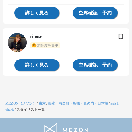
詳しく見る
空席確認・予約
rinose
満足度募集中
詳しく見る
空席確認・予約
MEZON（メゾン）
/
東京
/
銀座・有楽町・新橋・丸の内・日本橋
/
apish
cherie
/
スタイリスト一覧