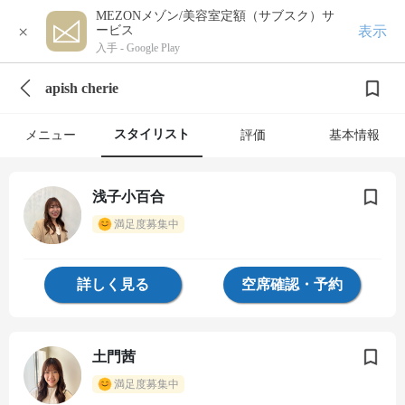
MEZONメゾン/美容室定額（サブスク）サ
×
表示
ービス
入手 -
Google Play
apish cherie
スタイリスト
メニュー
評価
基本情報
浅子小百合
満足度募集中
詳しく見る
空席確認・予約
土門茜
満足度募集中