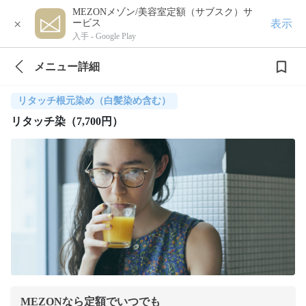
MEZONメゾン/美容室定額（サブスク）サ
×
表示
ービス
入手 -
Google Play
メニュー詳細
リタッチ根元染め（白髪染め含む）
リタッチ染（7,700円）
MEZONなら定額でいつでも