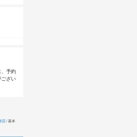
は、予約
がござい
恵比寿店
/
基本