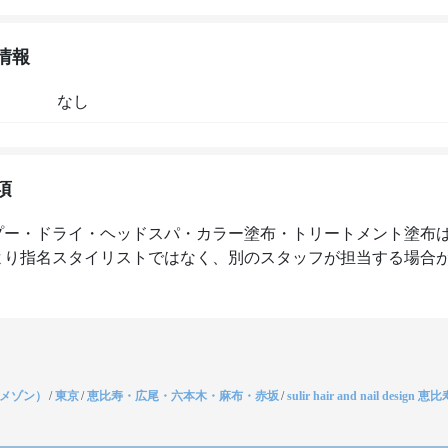
情報
なし
項
プー・ドライ・ヘッドスパ・カラー塗布・トリートメント塗布
より指名スタイリストではなく、別のスタッフが担当する場合
（メゾン）
/
東京
/
恵比寿・広尾・六本木・麻布・赤坂
/
sulir hair and nail design 