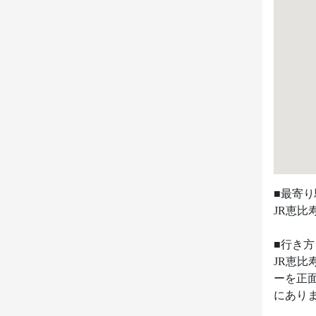
■最寄り
JR恵比
■行き方

JR恵
ーを正
にありま