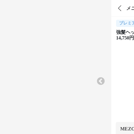
メ
プレミ
強髮ヘッ
14,750円
MEZ