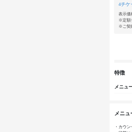
4チケッ
表示価
※定額
※ご契
特徴
メニュ
メニュ
・カウン