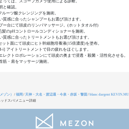
よっては、スコープカメラ使用による診断。
明と確認。
bi]フルーツ酸クレンジングを施術。
い質感に合ったシャンプーもお選び頂けます。
プー台にて頭皮のリンパマッサージ。(ホットタオル付)
bi]毛髪のpHコントロールコンディショナーを施術。
い質感に合ったトリートメントもお選び頂けます。
bi]セット面にて頭皮にヒト幹細胞培養液(15倍濃度)を塗布。
CH-ℹ︎] アイトリートメントで目の疲れをほぐします。
エレクトロポレーションにて頭皮の奥まで浸透・殺菌・活性化させる。
首筋・肩をマッサージ施術。
（メゾン）
/
福岡
/
天神・大名・渡辺通・今泉・赤坂・警固
/
blanc dargent KEVIN.
ッドスパ/メニュー詳細