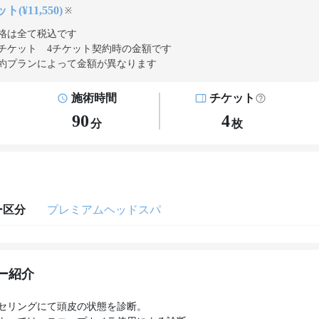
ト(¥11,550)
※
格は全て税込です
チケット 4チケット契約
時の金額です
約プランによって金額が異なります
施術時間
チケット
90
4
分
枚
ー区分
プレミアムヘッドスパ
ー紹介
セリングにて頭皮の状態を診断。