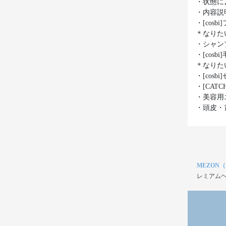
・状態に
・内容説
・[cos
＊なりた
・シャン
・[cos
＊なりた
・[cos
・[CAT
・美容用
・頭皮・
MEZON
レミアムヘ