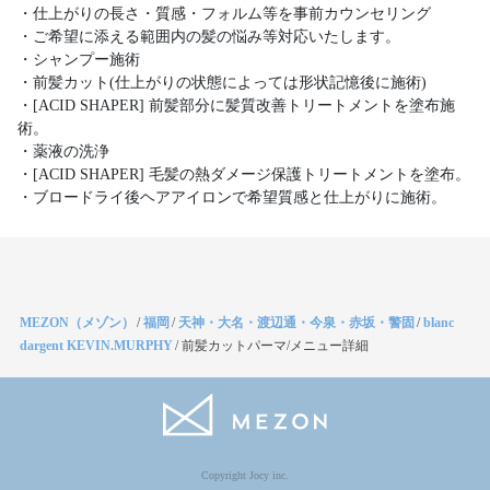
・仕上がりの長さ・質感・フォルム等を事前カウンセリング
・ご希望に添える範囲内の髪の悩み等対応いたします。
・シャンプー施術
・前髪カット(仕上がりの状態によっては形状記憶後に施術)
・[ACID SHAPER] 前髪部分に髪質改善トリートメントを塗布施
術。
・薬液の洗浄
・[ACID SHAPER] 毛髪の熱ダメージ保護トリートメントを塗布。
・ブロードライ後ヘアアイロンで希望質感と仕上がりに施術。
MEZON（メゾン）
/
福岡
/
天神・大名・渡辺通・今泉・赤坂・警固
/
blanc
dargent KEVIN.MURPHY
/
前髪カットパーマ/メニュー詳細
Copyright Jocy inc.