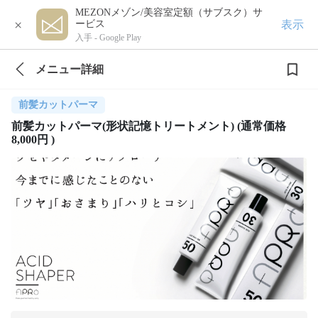
MEZONメゾン/美容室定額（サブスク）サ
×
表示
ービス
入手 -
Google Play
メニュー詳細
前髪カットパーマ
前髪カットパーマ(形状記憶トリートメント) (通常価格
8,000円 )