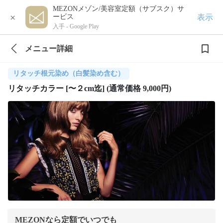
MEZONメゾン/美容室定額（サブスク）サ
×
表示
ービス
入手 -
Google Play
メニュー詳細
リタッチ根元染め（白髪染め含む）
リタッチカラー [〜２cm迄] (通常価格 9,000円)
MEZONなら定額でいつでも