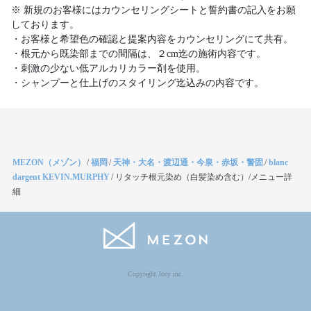
※ 新規のお客様にはカウンセリングシートと誓約書の記入をお願
しております。
・お客様と希望色の確認と提案内容をカウンセリングにて共有。
・根元から既染部までの間隔は、２cm迄の施術内容です。
・刺激の少ない低アルカリカラー剤を使用。
・シャンプーと仕上げのスタイリング迄込みの内容です。
MEZON（メゾン）
/
福岡
/
天神・大名・渡辺通・今泉・赤坂・警固
/
blanc
dargent KEVIN.MURPHY
/
リタッチ根元染め（白髪染め含む）/メニュー詳
細
Copyright Jocy inc.