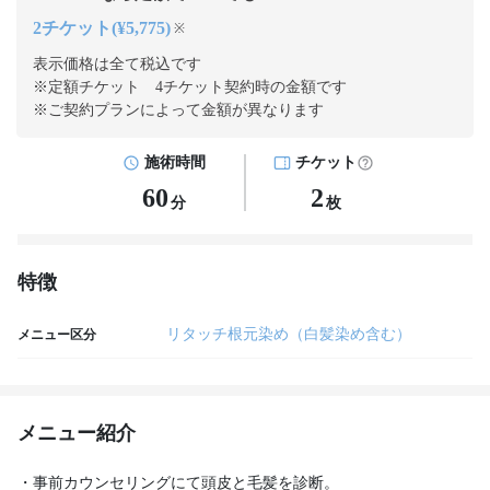
2チケット(¥5,775)
※
表示価格は全て税込です
※定額チケット 4チケット契約
時の金額です
※ご契約プランによって金額が異なります
施術時間
チケット
60
2
分
枚
特徴
リタッチ根元染め（白髪染め含む）
メニュー区分
メニュー紹介
・事前カウンセリングにて頭皮と毛髪を診断。